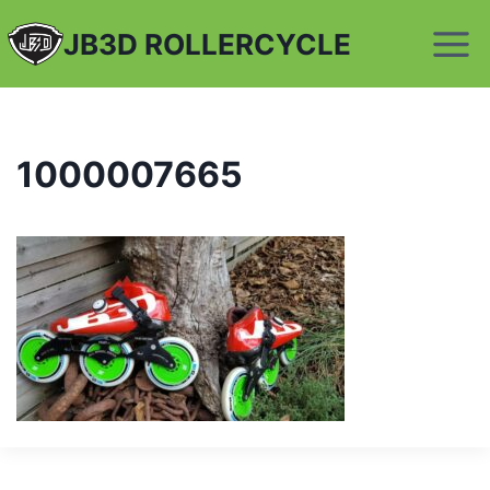
Aller
JB3D ROLLERCYCLE
au
contenu
1000007665