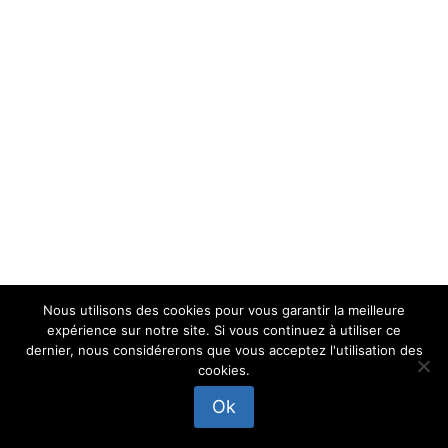
Nous utilisons des cookies pour vous garantir la meilleure
expérience sur notre site. Si vous continuez à utiliser ce
dernier, nous considérerons que vous acceptez l'utilisation des
© 2026 JB3D ROLLERCYCLE - Thème WordPress par
cookies.
Kadence WP
Ok